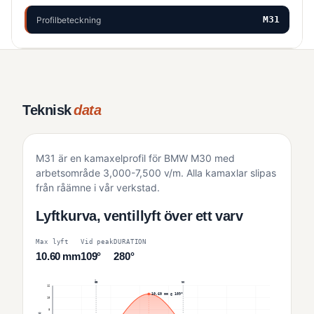
M31
Profilbeteckning
Teknisk
data
M31 är en kamaxelprofil för BMW M30 med
arbetsområde 3,000-7,500 v/m. Alla kamaxlar slipas
från råämne i vår verkstad.
Lyftkurva, ventillyft över ett varv
Max lyft
Vid peak
DURATION
10.60 mm
109°
280°
ÖD
NV
12
10.60 mm @ 109°
10
8