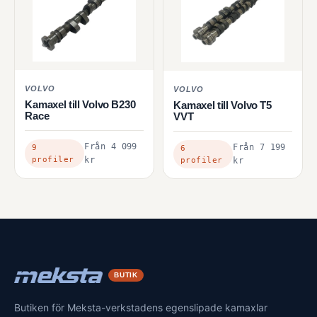
VOLVO
VOLVO
Kamaxel till Volvo B230
Kamaxel till Volvo T5
Race
VVT
Från
4 099
Från
7 199
9
6
profiler
kr
profiler
kr
BUTIK
Butiken för Meksta-verkstadens egenslipade kamaxlar