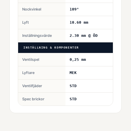
Nockvinkel
109°
Lyft
10.60 mm
Inställningsvärde
2.30 mm @ ÖD
INSTÄLLNING & KOMPONENTER
Ventilspel
0,25 mm
Lyftare
MEK
Ventilfjäder
STD
Spec brickor
STD