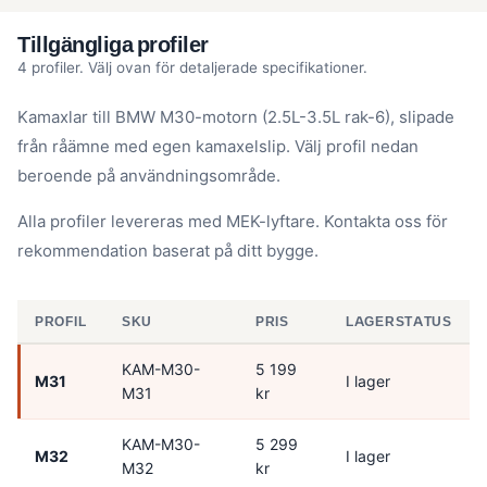
Tillgängliga profiler
4 profiler. Välj ovan för detaljerade specifikationer.
Kamaxlar till BMW M30-motorn (2.5L-3.5L rak-6), slipade
från råämne med egen kamaxelslip. Välj profil nedan
beroende på användningsområde.
Alla profiler levereras med MEK-lyftare. Kontakta oss för
rekommendation baserat på ditt bygge.
PROFIL
SKU
PRIS
LAGERSTATUS
KAM-M30-
5 199
M31
I lager
M31
kr
KAM-M30-
5 299
M32
I lager
M32
kr