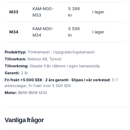
KAM-M30-
5 399
M33
I lager
M33
kr
KAM-M30-
5 599
M34
I lager
M34
kr
Produkttyp:
Trimkamaxel · Uppgraderingskamaxel
Tillverkare:
Meksta AB, Tyresö
Tillverkning:
Slipade från råämne i egen kamaxelslip
Garanti:
2 år
Fri frakt >5 000 SEK · 2 års garanti · Slipas i vår verkstad:
5-7
arbetsdagar, fri frakt över 5 000 SEK
Motor:
BMW BMW M30
Vanliga frågor