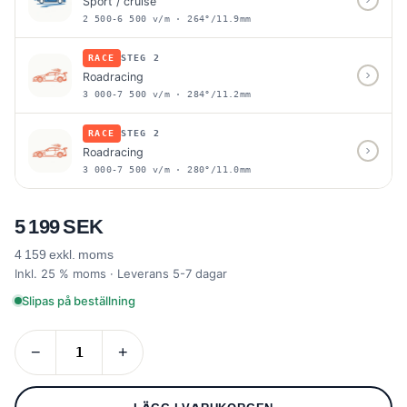
Sport / cruise
2 500-6 500 v/m · 264°/11.9mm
RACE
STEG 2
Roadracing
3 000-7 500 v/m · 284°/11.2mm
RACE
STEG 2
Roadracing
3 000-7 500 v/m · 280°/11.0mm
5 199 SEK
4 159 exkl. moms
Inkl. 25 % moms · Leverans 5-7 dagar
Slipas på beställning
−
+