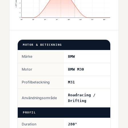
LYFT (mm)
6
4
2
0
-90°
-30°
30°
90°
150°
210°
270°
330°
MOTOR & BETECKNING
Märke
BMW
Motor
BMW M30
Profilbeteckning
M31
Roadracing /
Användningsområde
Drifting
PROFIL
Duration
280°