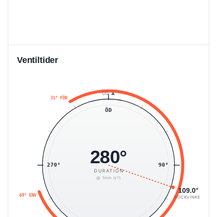
Ventiltider
ÖD ▲
31° FÖD
ÖD
280°
270°
90°
DURATION
@ 1mm lyft
109.0°
69° ENV
NOCKVINKEL