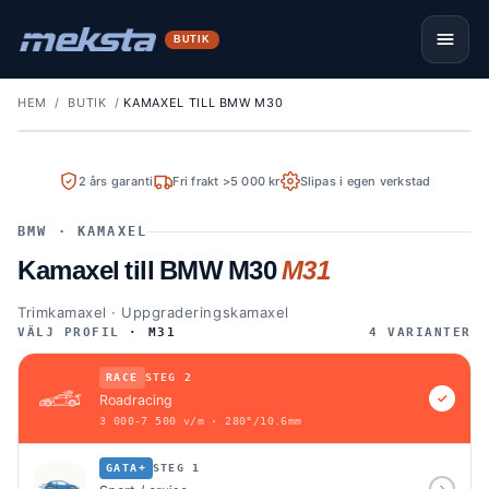
BUTIK
HEM
/
BUTIK
/
KAMAXEL TILL BMW M30
ROADRACING
2 års garanti
Fri frakt >5 000 kr
Slipas i egen verkstad
PROFIL M31
SLIPAS PÅ BESTÄLLNING
BMW · KAMAXEL
Kamaxel till BMW M30
M31
Trimkamaxel · Uppgraderingskamaxel
VÄLJ PROFIL
· M31
4 VARIANTER
RACE
STEG 2
Roadracing
3 000-7 500 v/m · 280°/10.6mm
GATA+
STEG 1